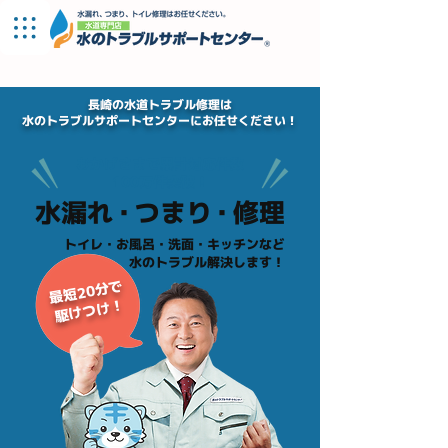
長崎支店
長崎の水道トラブル修理は
水のトラブルサポートセンターにお任せください！
おかげさまで累計対応件数
100万件突破！
水漏
れ・
つま
り・
修理
​トイレ・お風呂・洗面・キッチンなど
水のトラブル解決します！
最短20分で
駆けつけ！